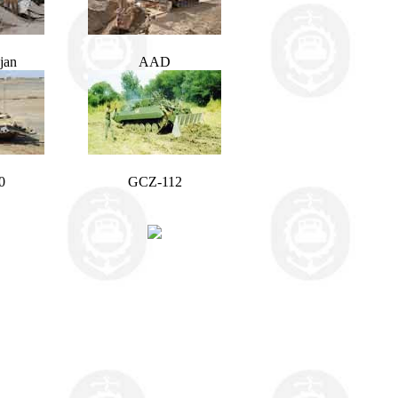
jan
AAD
0
GCZ-112