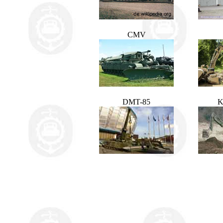
CMV
DMT-85
K