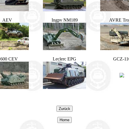
AEV
Ingpv NM189
AVRE Tro
600 CEV
Leclerc EPG
GCZ-11