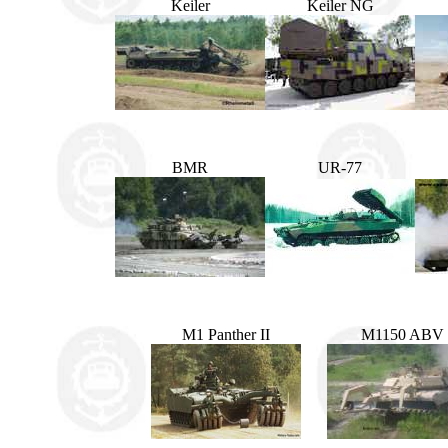
Keiler
Keiler NG
BMR
UR-77
M1 Panther II
M1150 ABV