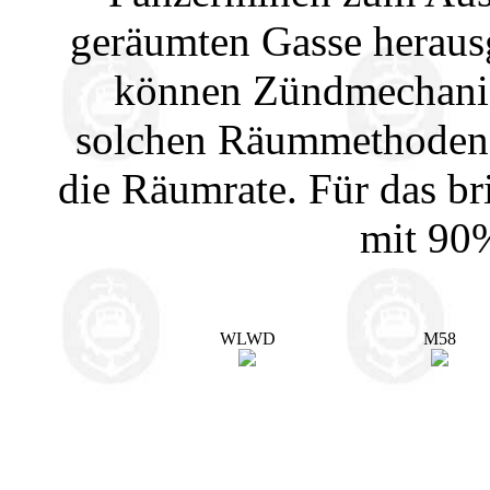
geräumten Gasse heraus
können Zündmechanis
solchen Räummethoden v
die Räumrate. Für das br
mit 90
WLWD
M58